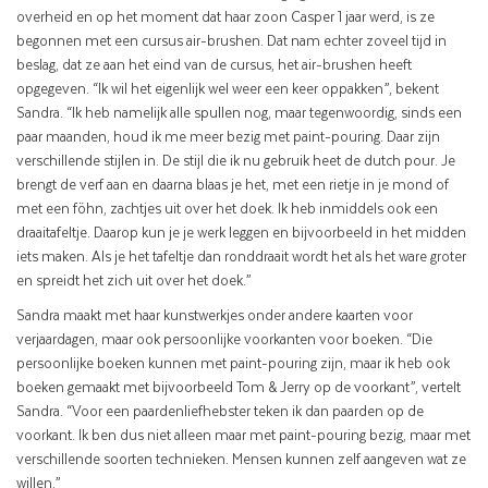
overheid en op het moment dat haar zoon Casper 1 jaar werd, is ze
begonnen met een cursus air-brushen. Dat nam echter zoveel tijd in
beslag, dat ze aan het eind van de cursus, het air-brushen heeft
opgegeven. “Ik wil het eigenlijk wel weer een keer oppakken”, bekent
Sandra. “Ik heb namelijk alle spullen nog, maar tegenwoordig, sinds een
paar maanden, houd ik me meer bezig met paint-pouring. Daar zijn
verschillende stijlen in. De stijl die ik nu gebruik heet de dutch pour. Je
brengt de verf aan en daarna blaas je het, met een rietje in je mond of
met een föhn, zachtjes uit over het doek. Ik heb inmiddels ook een
draaitafeltje. Daarop kun je je werk leggen en bijvoorbeeld in het midden
iets maken. Als je het tafeltje dan ronddraait wordt het als het ware groter
en spreidt het zich uit over het doek.”
Sandra maakt met haar kunstwerkjes onder andere kaarten voor
verjaardagen, maar ook persoonlijke voorkanten voor boeken. “Die
persoonlijke boeken kunnen met paint-pouring zijn, maar ik heb ook
boeken gemaakt met bijvoorbeeld Tom & Jerry op de voorkant”, vertelt
Sandra. “Voor een paardenliefhebster teken ik dan paarden op de
voorkant. Ik ben dus niet alleen maar met paint-pouring bezig, maar met
verschillende soorten technieken. Mensen kunnen zelf aangeven wat ze
willen.”