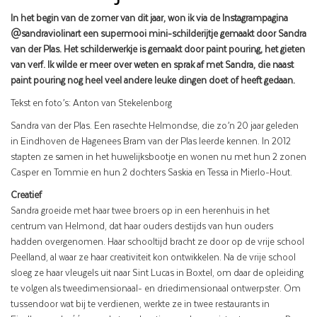
In het begin van de zomer van dit jaar, won ik via de Instagrampagina
@sandraviolinart een supermooi mini-schilderijtje gemaakt door Sandra
van der Plas. Het schilderwerkje is gemaakt door paint pouring, het gieten
van verf. Ik wilde er meer over weten en sprak af met Sandra, die naast
paint pouring nog heel veel andere leuke dingen doet of heeft gedaan.
Tekst en foto’s: Anton van Stekelenborg
Sandra van der Plas. Een rasechte Helmondse, die zo’n 20 jaar geleden
in Eindhoven de Hagenees Bram van der Plas leerde kennen. In 2012
stapten ze samen in het huwelijksbootje en wonen nu met hun 2 zonen
Casper en Tommie en hun 2 dochters Saskia en Tessa in Mierlo-Hout.
Creatief
Sandra groeide met haar twee broers op in een herenhuis in het
centrum van Helmond, dat haar ouders destijds van hun ouders
hadden overgenomen. Haar schooltijd bracht ze door op de vrije school
Peelland, al waar ze haar creativiteit kon ontwikkelen. Na de vrije school
sloeg ze haar vleugels uit naar Sint Lucas in Boxtel, om daar de opleiding
te volgen als tweedimensionaal- en driedimensionaal ontwerpster. Om
tussendoor wat bij te verdienen, werkte ze in twee restaurants in