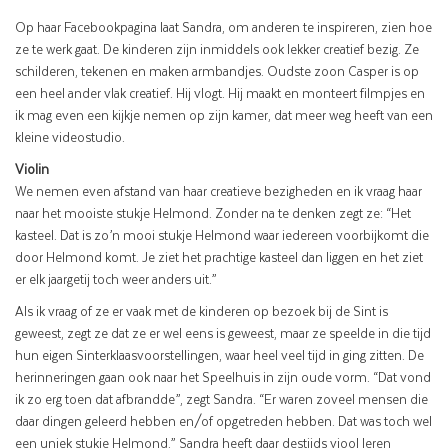
Op haar Facebookpagina laat Sandra, om anderen te inspireren, zien hoe
ze te werk gaat. De kinderen zijn inmiddels ook lekker creatief bezig. Ze
schilderen, tekenen en maken armbandjes. Oudste zoon Casper is op
een heel ander vlak creatief. Hij vlogt. Hij maakt en monteert filmpjes en
ik mag even een kijkje nemen op zijn kamer, dat meer weg heeft van een
kleine videostudio.
Violin
We nemen even afstand van haar creatieve bezigheden en ik vraag haar
naar het mooiste stukje Helmond. Zonder na te denken zegt ze: “Het
kasteel. Dat is zo’n mooi stukje Helmond waar iedereen voorbijkomt die
door Helmond komt. Je ziet het prachtige kasteel dan liggen en het ziet
er elk jaargetij toch weer anders uit.”
Als ik vraag of ze er vaak met de kinderen op bezoek bij de Sint is
geweest, zegt ze dat ze er wel eens is geweest, maar ze speelde in die tijd
hun eigen Sinterklaasvoorstellingen, waar heel veel tijd in ging zitten. De
herinneringen gaan ook naar het Speelhuis in zijn oude vorm. “Dat vond
ik zo erg toen dat afbrandde”, zegt Sandra. “Er waren zoveel mensen die
daar dingen geleerd hebben en/of opgetreden hebben. Dat was toch wel
een uniek stukje Helmond.” Sandra heeft daar destijds viool leren