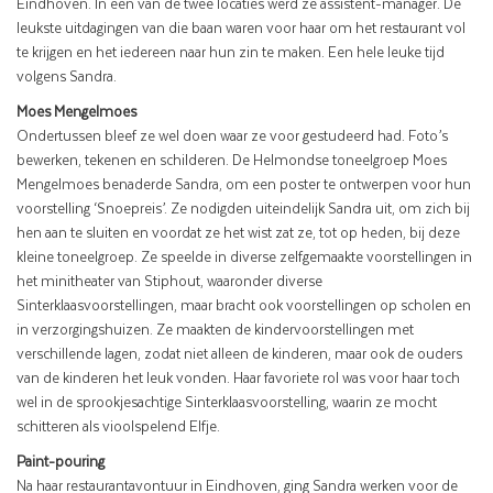
Eindhoven. In één van de twee locaties werd ze assistent-manager. De
leukste uitdagingen van die baan waren voor haar om het restaurant vol
te krijgen en het iedereen naar hun zin te maken. Een hele leuke tijd
volgens Sandra.
Moes Mengelmoes
Ondertussen bleef ze wel doen waar ze voor gestudeerd had. Foto’s
bewerken, tekenen en schilderen. De Helmondse toneelgroep Moes
Mengelmoes benaderde Sandra, om een poster te ontwerpen voor hun
voorstelling ‘Snoepreis’. Ze nodigden uiteindelijk Sandra uit, om zich bij
hen aan te sluiten en voordat ze het wist zat ze, tot op heden, bij deze
kleine toneelgroep. Ze speelde in diverse zelfgemaakte voorstellingen in
het minitheater van Stiphout, waaronder diverse
Sinterklaasvoorstellingen, maar bracht ook voorstellingen op scholen en
in verzorgingshuizen. Ze maakten de kindervoorstellingen met
verschillende lagen, zodat niet alleen de kinderen, maar ook de ouders
van de kinderen het leuk vonden. Haar favoriete rol was voor haar toch
wel in de sprookjesachtige Sinterklaasvoorstelling, waarin ze mocht
schitteren als vioolspelend Elfje.
Paint-pouring
Na haar restaurantavontuur in Eindhoven, ging Sandra werken voor de