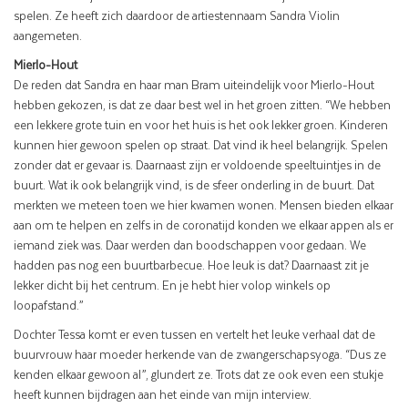
spelen. Ze heeft zich daardoor de artiestennaam Sandra Violin
aangemeten.
Mierlo-Hout
De reden dat Sandra en haar man Bram uiteindelijk voor Mierlo-Hout
hebben gekozen, is dat ze daar best wel in het groen zitten. “We hebben
een lekkere grote tuin en voor het huis is het ook lekker groen. Kinderen
kunnen hier gewoon spelen op straat. Dat vind ik heel belangrijk. Spelen
zonder dat er gevaar is. Daarnaast zijn er voldoende speeltuintjes in de
buurt. Wat ik ook belangrijk vind, is de sfeer onderling in de buurt. Dat
merkten we meteen toen we hier kwamen wonen. Mensen bieden elkaar
aan om te helpen en zelfs in de coronatijd konden we elkaar appen als er
iemand ziek was. Daar werden dan boodschappen voor gedaan. We
hadden pas nog een buurtbarbecue. Hoe leuk is dat? Daarnaast zit je
lekker dicht bij het centrum. En je hebt hier volop winkels op
loopafstand.”
Dochter Tessa komt er even tussen en vertelt het leuke verhaal dat de
buurvrouw haar moeder herkende van de zwangerschapsyoga. “Dus ze
kenden elkaar gewoon al”, glundert ze. Trots dat ze ook even een stukje
heeft kunnen bijdragen aan het einde van mijn interview.