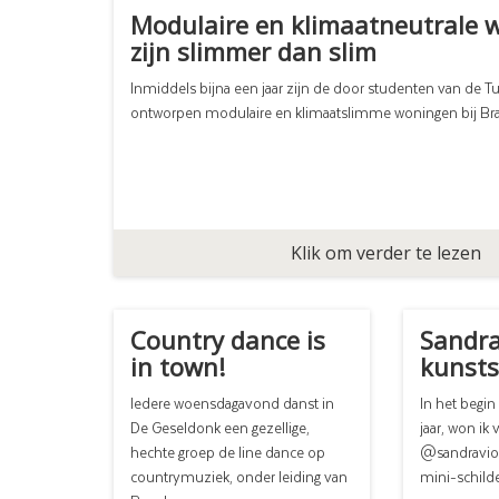
Modulaire en klimaatneutrale 
zijn slimmer dan slim
Inmiddels bijna een jaar zijn de door studenten van de 
ontworpen modulaire en klimaatslimme woningen bij Brai
Klik om verder te lezen
Country dance is
Sandra
in town!
kunsts
Iedere woensdagavond danst in
In het begin
De Geseldonk een gezellige,
jaar, won ik
hechte groep de line dance op
@sandraviol
countrymuziek, onder leiding van
mini-schilde